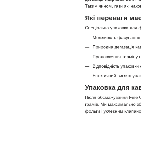
Таким чином, гази які нако
Які переваги ма
Спеціальна упаковка для ф
Можливість фасування 
Природна дегазація ка
Продовження терміну п
Відповідність упаковки
Естетичний вигляд упа
Упаковка для ка
Після обсмажування Fine 
грамів. Ми максимально збе
фольги і уклеєним клапано