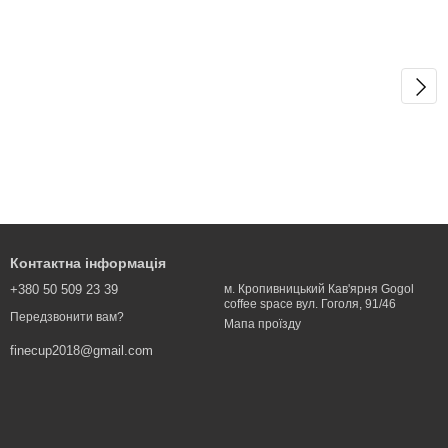
Контактна інформація
+380 50 509 23 39
м. Кропивницький Кав'ярня Gogol
coffee space вул. Гоголя, 91/46
Передзвонити вам?
Мапа проїзду
finecup2018@gmail.com