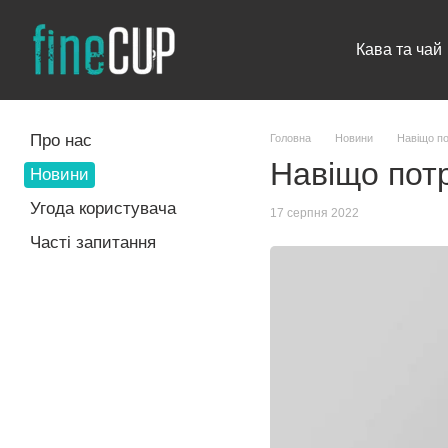
Перейти до основного контенту
Кава та чай
Про нас
Головна
Новини
Навіщо по
Навіщо потр
Новини
Угода користувача
17 серпня 2022
Часті запитання