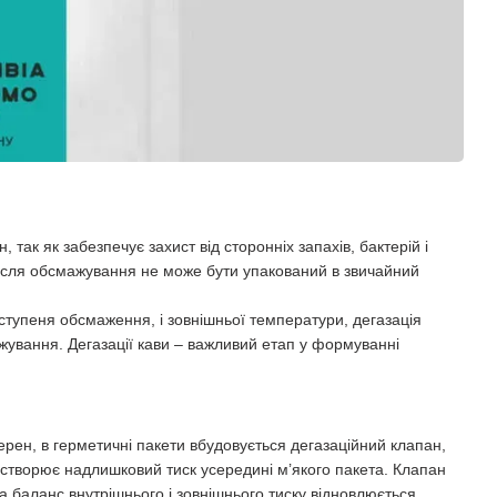
ак як забезпечує захист від сторонніх запахів, бактерій і
 після обсмажування не може бути упакований в звичайний
 ступеня обсмаження, і зовнішньої температури, дегазація
ажування. Дегазації кави – важливий етап у формуванні
зерен, в герметичні пакети вбудовується дегазаційний клапан,
 створює надлишковий тиск усередині м’якого пакета. Клапан
 а баланс внутрішнього і зовнішнього тиску відновлюється.