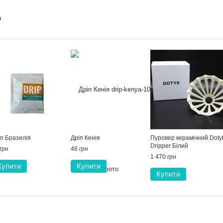
о
іп Бразилія
Дріп Кенія
Пуровер керамічний Doty
Dripper Білий
грн
46 грн
1 470 грн
Купити
Купити
Купити