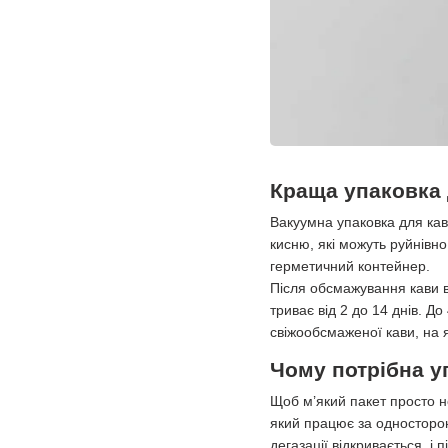
Краща упаковка 
Вакуумна упаковка для кави
кисню, які можуть руйнівн
герметичний контейнер.
Після обсмажування кави в
триває від 2 до 14 днів. Д
свіжообсмаженої кави, на 
Чому потрібна у
Щоб м’який пакет просто не
який працює за односторон
дегазації відкривається, і