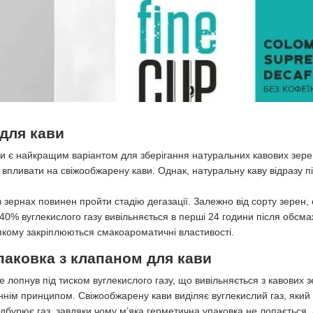
для кави
 є найкращим варіантом для зберігання натуральних кавових зерен, т
о впливати на свіжообжарену кави. Однак, натуральну каву відразу
 зернах повинен пройти стадію дегазації. Залежно від сорту зерен,
о 40% вуглекислого газу вивільняється в перші 24 години після обсм
якому закріплюються смакоароматичні властивості.
паковка з клапаном для кави
 лопнув під тиском вуглекислого газу, що вивільняється з кавових 
нім принципом. Свіжообжарену кави виділяє вуглекислий газ, який
 підбурює газ, завдяки чому м’яка герметична упаковка не лопається,