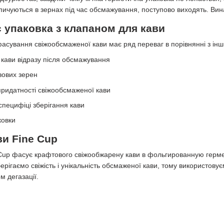
пичуються в зернах під час обсмажування, поступово виходять. Винах
є упаковка з клапаном для кави
асування свіжообсмаженої кави має ряд переваг в порівнянні з ін
кави відразу після обсмажування
вових зерен
ридатності свіжообсмаженої кави
 специфіці зберігання кави
ковки
ви Fine Cup
Cup фасує крафтового свіжообжарену кави в фольгированную гермет
рігаємо свіжість і унікальність обсмаженої кави, тому використовує
м дегазації.