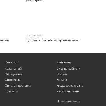
13 квітня 2022
 вдома
Що таке свіже обсмажування кави?
Каталог
Клієнтам
Кава та чай
Вхід до кабінету
Обладнання
Про нас
Оптовикам
Новини
Оплата і доставка
Угода користувача
Контакти
Часті запитання
Ми в соцмережах