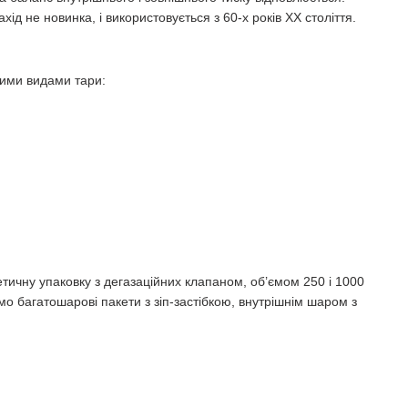
ід не новинка, і використовується з 60-х років XX століття.
шими видами тари:
ичну упаковку з дегазаційних клапаном, об’ємом 250 і 1000
мо багатошарові пакети з зіп-застібкою, внутрішнім шаром з