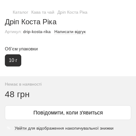
Каталог
Кава та чай
Дріп Коста Ріка
Дріп Коста Ріка
Артикул:
drip-kosta-rika
Написати відгук
Об'єм упаковки
10 г
Немає в наявності
48 грн
Повідомити, коли з'явиться
Увійти
для відображення накопичувальної знижки
%